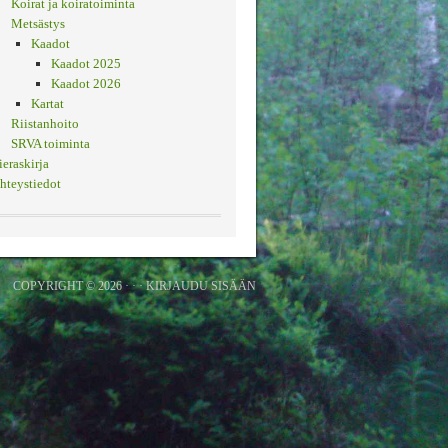
Koirat ja koiratoiminta
Metsästys
Kaadot
Kaadot 2025
Kaadot 2026
Kartat
Riistanhoito
SRVA toiminta
ieraskirja
hteystiedot
COPYRIGHT © 2026 · · ·
KIRJAUDU SISÄÄN