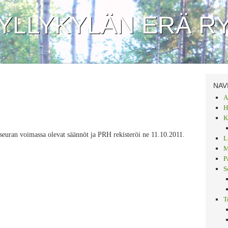
YLLYKYLÄN ERÄ R
NAV
A
H
K
seuran voimassa olevat säännöt ja PRH rekisteröi ne 11.10.2011.
L
M
P
S
T