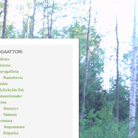
Y
IGAATTORI
rkisto
istoria
uvagalleria
Kaatokuvia
inkit
yllykylän Erä
alautelomake
eura
Jäsenyys
Säännöt
oiminta
Ampumarata
Kilpailut