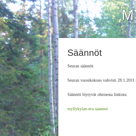
M
Säännöt
Seuran säännöt:
Seuran vuosikokous vahvisti 28.1.2011 
Säännöt löytyvät oheisesta linkista.
myllykylan-era-saannot