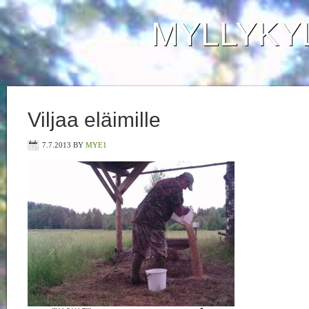
MYLLYKY
Viljaa eläimille
7.7.2013
BY
MYE1