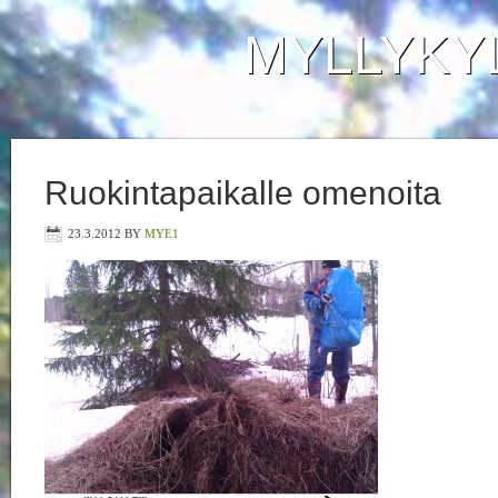
MYLLYKY
Ruokintapaikalle omenoita
23.3.2012
BY
MYE1